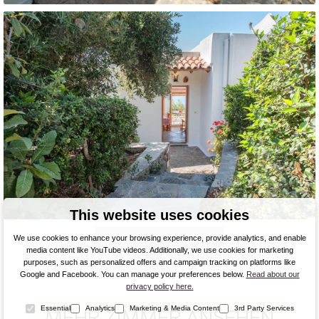
This website uses cookies
No More Entries
We use cookies to enhance your browsing experience, provide analytics, and enable
media content like YouTube videos. Additionally, we use cookies for marketing
purposes, such as personalized offers and campaign tracking on platforms like
Google and Facebook. You can manage your preferences below.
Read about our
privacy policy here.
Essential
Analytics
Marketing & Media Content
3rd Party Services